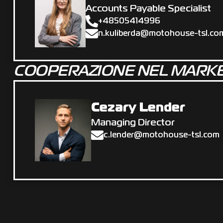
Accounts Payable Specialist
+48505414996
n.kuliberda@m​otoh‌ou​se-​t‌sl​.c‌o
COOPERAZIONE NEL MARK
Cezary Lender
Managing Director
c.lender@motohouse-tsl.com