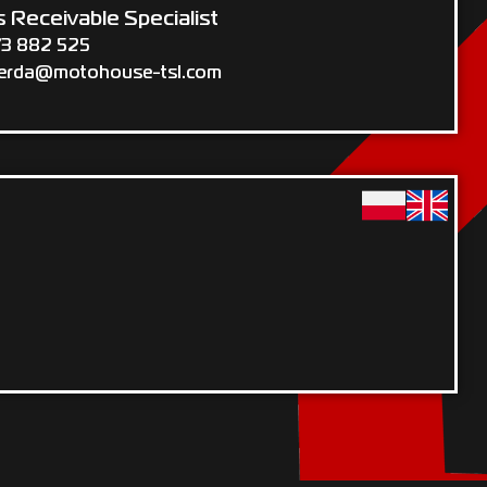
 Receivable Specialist
73 882 525
berda@motohouse-tsl.com