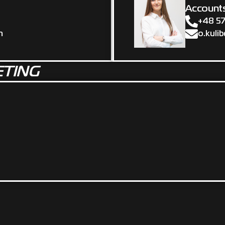
Accounts
+48 5
m
o.kuli
ETING