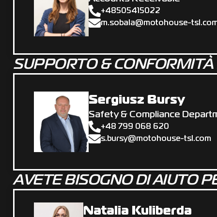
+‌48505415022
m.sobala@motohouse-tsl.co
SUPPORTO & CONFORMITÀ P
Sergiusz Bursy
Safety & Compliance Depart
+48 799 068 620
s.bursy@motohouse-tsl.com
AVETE BISOGNO DI AIUTO 
Natalia Kuliberda