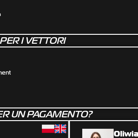
m
ER I VETTORI
ment
PER UN PAGAMENTO?
Oliwi