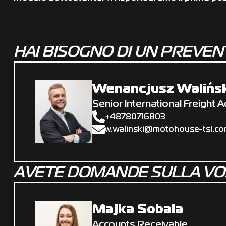
HAI BISOGNO DI UN PREVEN
Wenancjusz Walińs
Senior International Freight A
+‌48780716803
w.walinski@motohouse-tsl.c
AVETE DOMANDE SULLA V
Majka Sobala
Accounts Receivable