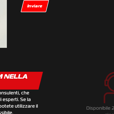
M NELLA
onsulenti, che
 esperti. Se la
tete utilizzare il
Disponibile 24 ore su 24, 7
sibile.