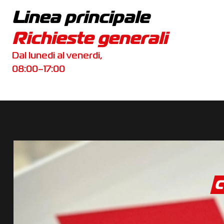
Linea principale
Richieste generali
Dal lunedi al venerdi,
08:00–17:00
C