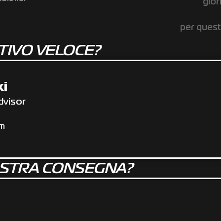
giorni su 7
per questioni urgenti
TIVO VELOCE?
ki
dvisor
om
OSTRA CONSEGNA?