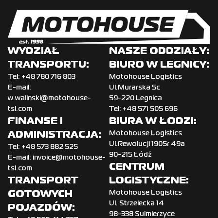
WYDZIAŁ
NASZE ODDZIAŁY:
TRANSPORTU:
BIURO W LEGNICY:
Tel:
+‌48 780 716 803
Motohouse Logistics
E-mail:
Ul.Murarska 5c
w.walinski@motohouse-
59-220 Legnica
tsl.com
Tel:
+48 571 505 696
FINANSE I
BIURA W ŁODZI:
ADMINISTRACJA:
Motohouse Logistics
Ul.Rewolucji 1905r 49a
Tel:
+48 573 882 525
90-215 Łódź
E-mail:
invoice@motohouse-
CENTRUM
tsl.com
TRANSPORT
LOGISTYCZNE:
GOTOWYCH
Motohouse Logistics
Ul. Strzelecka 14
POJAZDÓW:
98-338 Sulmierzyce