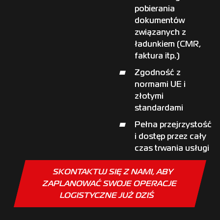
pobierania
dokumentów
związanych z
ładunkiem (CMR,
faktura itp.)
Zgodność z
normami UE i
złotymi
standardami
Pełna przejrzystość
i dostęp przez cały
czas trwania usługi
SKONTAKTUJ SIĘ Z NAMI, ABY
ZAPLANOWAĆ SWOJE OPERACJE
LOGISTYCZNE JUŻ DZIŚ