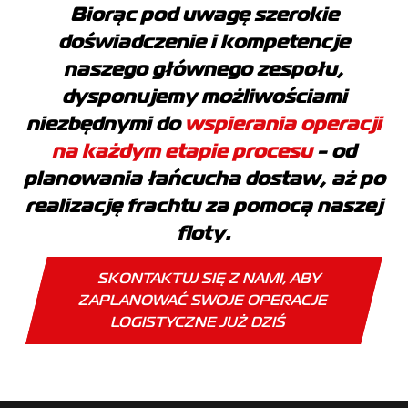
Biorąc pod uwagę szerokie
doświadczenie i kompetencje
naszego głównego zespołu,
dysponujemy możliwościami
niezbędnymi do
wspierania operacji
na każdym etapie procesu
- od
planowania łańcucha dostaw, aż po
realizację frachtu za pomocą naszej
floty.
SKONTAKTUJ SIĘ Z NAMI, ABY
ZAPLANOWAĆ SWOJE OPERACJE
LOGISTYCZNE JUŻ DZIŚ