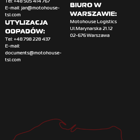
Tel:
+‌48 505 414 767
BIURO W
E-mail:
jan@motohouse-
WARSZAWIE:
tsl.com
UTYLIZACJA
Motohouse Logistics
Ul.Marynarska 21.12
ODPADÓW:
02-676 Warszawa
Tel:
+‌48 798 228 437
E-mail:
documents@motohouse-
tsl.com