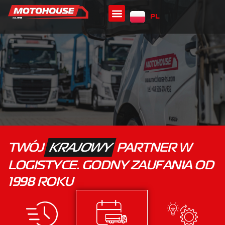
PL
IT
TWÓJ
KRAJOWY
PARTNER W
LOGISTYCE. GODNY ZAUFANIA OD
1998 ROKU