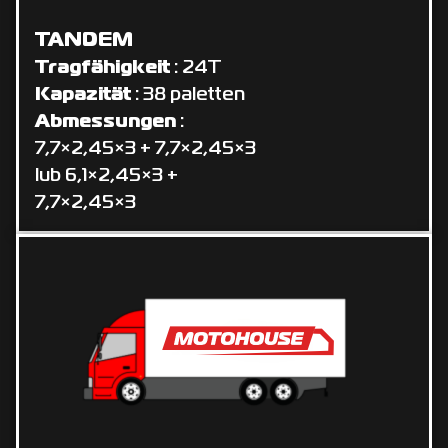
TANDEM
Tragfähigkeit
: 24T
Kapazität
: 38 paletten
Abmessungen
:
7,7×2,45×3 + 7,7×2,45×3
lub 6,1×2,45×3 +
7,7×2,45×3