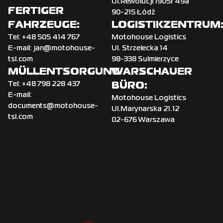
Ul.Rewolucji 1905r 49a
FERTIGER
90-215 Łódź
FAHRZEUGE:
LOGISTIKZENTRUM
Tel:
+‌48 505 414 767
Motohouse Logistics
E-mail:
jan@motohouse-
Ul. Strzelecka 14
tsl.com
98-338 Sulmierzyce
MÜLLENTSORGUNG
WARSCHAUER
BÜRO:
Tel:
+‌48 798 228 437
E-mail:
Motohouse Logistics
documents@motohouse-
Ul.Marynarska 21.12
tsl.com
02-676 Warszawa