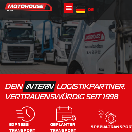
DE
IT
DEIN
INTERN
LOGISTIKPARTNER.
VERTRAUENSWÜRDIG SEIT 1998
EXPRESS-
GEPLANTER
SPEZIALTRANSPOR
TRANSPORT
TRANSPORT