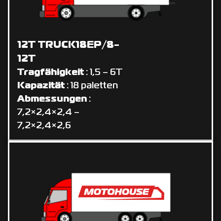
12T TRUCK18EP/8-
12T
Tragfähigkeit
: 1,5 – 6T
Kapazität
: 18 paletten
Abmessungen
:
7,2×2,4×2,4 –
7,2×2,4×2,6