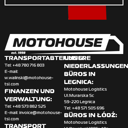
TRANSPORTABTEILUNG:
UNSERE
NIEDERLASSUNGEN
Tel:
+‌48 780 716 803
E-mail:
BÜROS IN
w.walinski@motohouse-
LEGNICA:
tsl.com
Motohouse Logistics
FINANZEN UND
Ul.Murarska 5c
VERWALTUNG:
59-220 Legnica
Tel:
+48 573 882 525
Tel:
+48 571 505 696
E-mail:
invoice@motohouse-
BÜROS IN ŁÓDŹ:
tsl.com
Motohouse Logistics
TRANSPORT