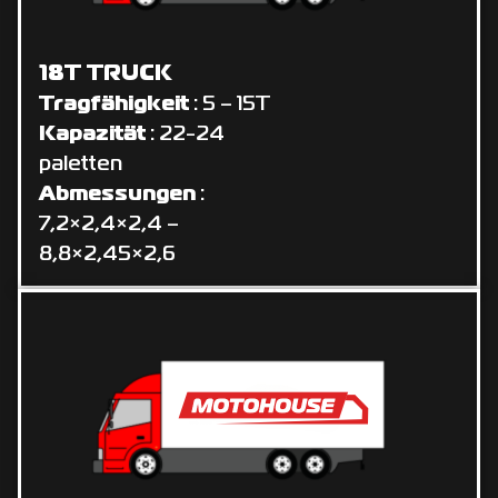
18T TRUCK
Tragfähigkeit
: 5 – 15T
Kapazität
: 22-24
paletten
Abmessungen
:
7,2×2,4×2,4 –
8,8×2,45×2,6